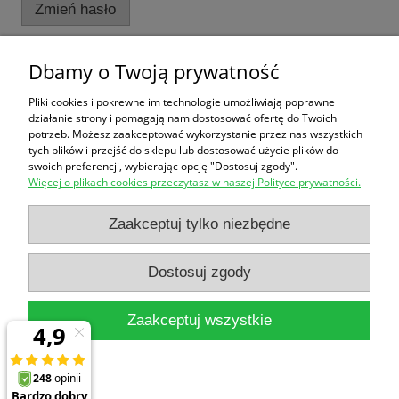
Zmień hasło
Dbamy o Twoją prywatność
Zakupy
Pliki cookies i pokrewne im technologie umożliwiają poprawne
działanie strony i pomagają nam dostosować ofertę do Twoich
Pomoc
potrzeb. Możesz zaakceptować wykorzystanie przez nas wszystkich
tych plików i przejść do sklepu lub dostosować użycie plików do
swoich preferencji, wybierając opcję "Dostosuj zgody".
Moje konto
Więcej o plikach cookies przeczytasz w naszej Polityce prywatności.
Informacje
Zaakceptuj tylko niezbędne
Dostosuj zgody
Zaakceptuj wszystkie
Pokaż pełną wersję strony