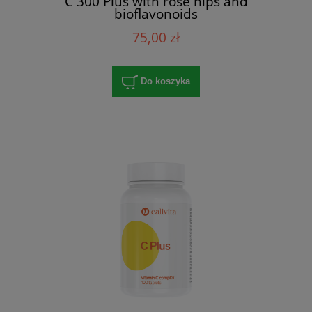
C 300 Plus with rose hips and
bioflavonoids
75,00 zł
Do koszyka