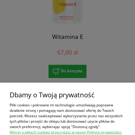
Witamina E
67,00 zł
Do koszyka
Dbamy o Twoją prywatność
Zakupy
Pliki cookies i pokrewne im technologie umożliwiają poprawne
działanie strony i pomagają nam dostosować ofertę do Twoich
Pomoc
potrzeb. Możesz zaakceptować wykorzystanie przez nas wszystkich
tych plików i przejść do sklepu lub dostosować użycie plików do
swoich preferencji, wybierając opcję "Dostosuj zgody".
Moje konto
Więcej o plikach cookies przeczytasz w naszej Polityce prywatności.