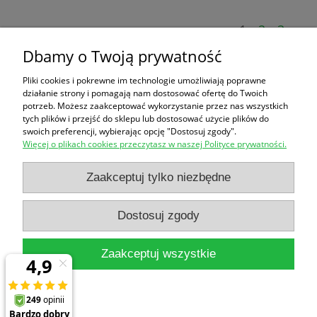
«
1
2
3
»
Dbamy o Twoją prywatność
Zakupy
Pliki cookies i pokrewne im technologie umożliwiają poprawne
działanie strony i pomagają nam dostosować ofertę do Twoich
Pomoc
potrzeb. Możesz zaakceptować wykorzystanie przez nas wszystkich
tych plików i przejść do sklepu lub dostosować użycie plików do
swoich preferencji, wybierając opcję "Dostosuj zgody".
Moje konto
Więcej o plikach cookies przeczytasz w naszej Polityce prywatności.
Informacje
Zaakceptuj tylko niezbędne
Dostosuj zgody
Zaakceptuj wszystkie
Pokaż pełną wersję strony